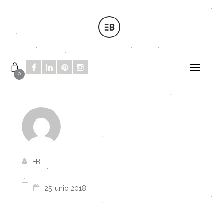
0
EB
25 junio 2018