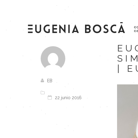
EU
SI
| 
EB
22 junio 2016