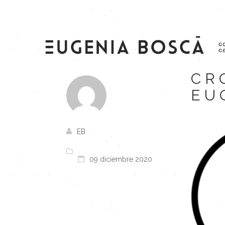
CR
EU
EB
09 diciembre 2020