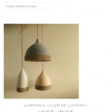
LÁMPARAS «LLUM DE LLEVANT»
120,00
€
–
180,00
€