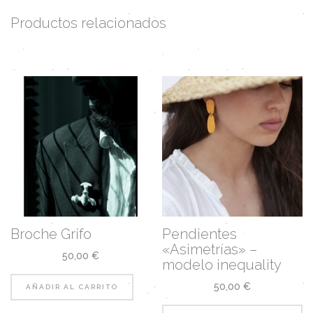
Productos relacionados
Broche Grifo
Pendientes
«Asimetrías» –
50,00
€
modelo inequality
50,00
€
AÑADIR AL CARRITO